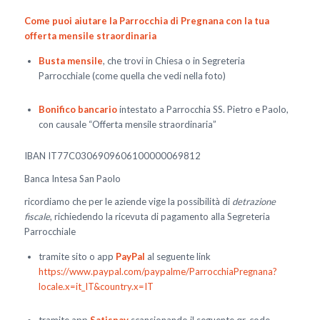
Come puoi aiutare la Parrocchia di Pregnana con la tua
offerta mensile straordinaria
Busta mensile
, che trovi in Chiesa o in Segreteria
Parrocchiale (come quella che vedi nella foto)
Bonifico bancario
intestato a Parrocchia SS. Pietro e Paolo,
con causale “Offerta mensile straordinaria”
IBAN IT77C0306909606100000069812
Banca Intesa San Paolo
ricordiamo che per le aziende vige la possibilità di
detrazione
fiscale
, richiedendo la ricevuta di pagamento alla Segreteria
Parrocchiale
tramite sito o app
PayPal
al seguente link
https://www.paypal.com/paypalme/ParrocchiaPregnana?
locale.x=it_IT&country.x=IT
tramite app
Satispay
scansionando il seguente qr-code