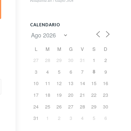
Passaparola del 7 Giugno 2026
CALENDARIO
L
M
M
G
V
S
D
27
28
29
30
31
1
2
8
3
4
5
6
7
9
10
11
12
13
14
15
16
17
18
19
20
21
22
23
24
25
26
27
28
29
30
31
1
2
3
4
5
6